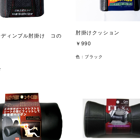
肘掛けクッション
チディンプル肘掛け コの
￥990
色：ブラック
ド