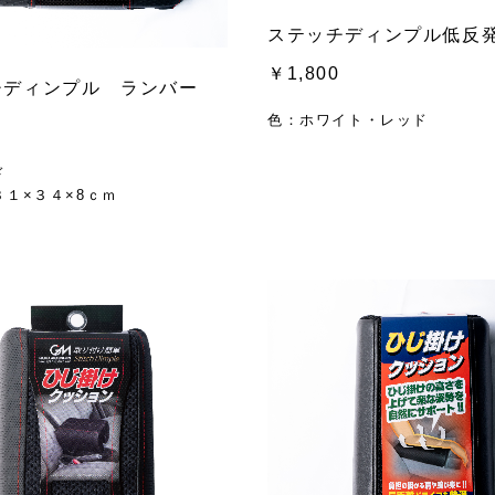
ステッチディンプル低反
￥1,800
チディンプル ランバー
色：ホワイト・レッド
ド
１×３４×8ｃｍ