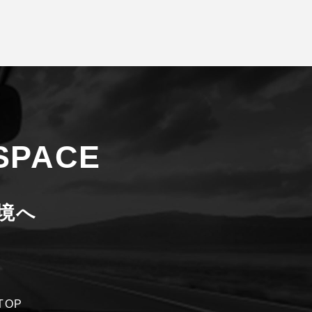
 SPACE
境へ
TOP